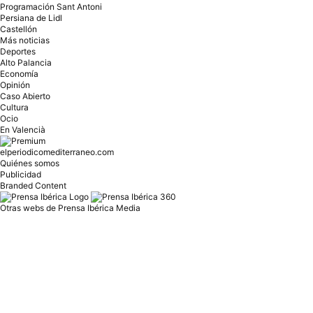
Programación Sant Antoni
Persiana de Lidl
Castellón
Más noticias
Deportes
Alto Palancia
Economía
Opinión
Caso Abierto
Cultura
Ocio
En Valencià
elperiodicomediterraneo.com
Quiénes somos
Publicidad
Branded Content
Otras webs de Prensa Ibérica Media
Prensa
Diari de Girona
Diario Córdoba
Diario de Ibiza
INFORMACIÓN
Diario de Mallorca
El Día
Empordà
El Periódico de Aragón