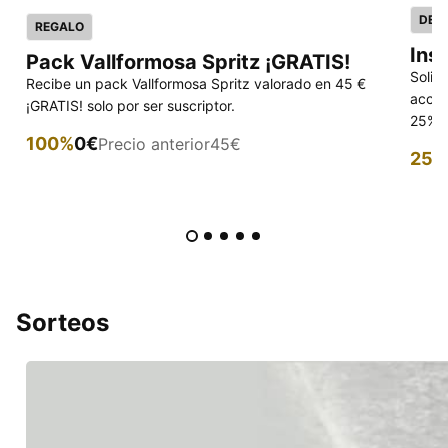
DES
REGALO
Ins
Pack Vallformosa Spritz ¡GRATIS!
Solic
Recibe un pack Vallformosa Spritz valorado en 45 €
acced
¡GRATIS! solo por ser suscriptor.
25% p
100%
0€
Precio anterior
45€
25%
Sorteos