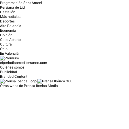
Programación Sant Antoni
Persiana de Lidl
Castellón
Más noticias
Deportes
Alto Palancia
Economía
Opinión
Caso Abierto
Cultura
Ocio
En Valencià
elperiodicomediterraneo.com
Quiénes somos
Publicidad
Branded Content
Otras webs de Prensa Ibérica Media
Prensa
Diari de Girona
Diario Córdoba
Diario de Ibiza
INFORMACIÓN
Diario de Mallorca
El Día
Empordà
El Periódico de Aragón