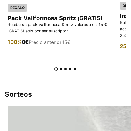
DES
REGALO
Ins
Pack Vallformosa Spritz ¡GRATIS!
Solic
Recibe un pack Vallformosa Spritz valorado en 45 €
acced
¡GRATIS! solo por ser suscriptor.
25% p
100%
0€
Precio anterior
45€
25%
Sorteos