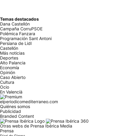
Temas destacados
Dana Castellón
Campaña CorruPSOE
Polémica Fanzara
Programación Sant Antoni
Persiana de Lidl
Castellón
Más noticias
Deportes
Alto Palancia
Economía
Opinión
Caso Abierto
Cultura
Ocio
En Valencià
elperiodicomediterraneo.com
Quiénes somos
Publicidad
Branded Content
Otras webs de Prensa Ibérica Media
Prensa
Diari de Girona