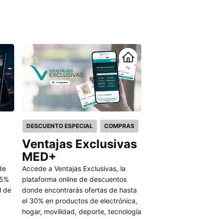
DESCUENTO ESPECIAL
COMPRAS
TELEFONÍA
Ventajas Exclusivas
Smartcenter
MED+
Obtén un mes gratis e
¡Conéctate y ahorra d
de
Accede a Ventajas Exclusivas, la
día!
35%
plataforma online de descuentos
l de
donde encontrarás ofertas de hasta
100% DTO
el 30% en productos de electrónica,
hogar, movilidad, deporte, tecnología